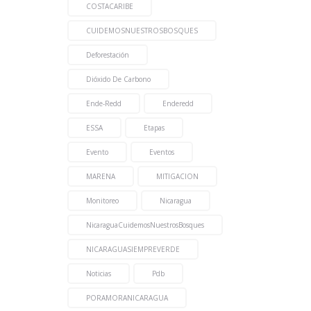
COSTACARIBE
CUIDEMOSNUESTROSBOSQUES
Deforestación
Dióxido De Carbono
Ende-Redd
Enderedd
ESSA
Etapas
Evento
Eventos
MARENA
MITIGACION
Monitoreo
Nicaragua
NicaraguaCuidemosNuestrosBosques
NICARAGUASIEMPREVERDE
Noticias
Pdb
PORAMORANICARAGUA