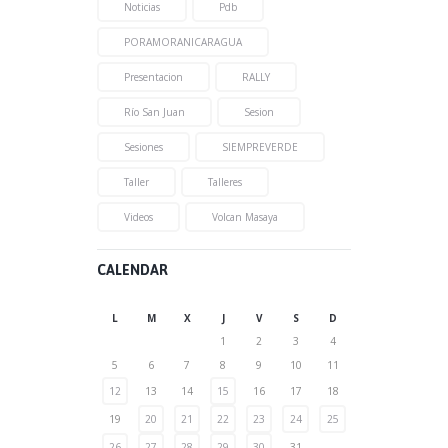
Noticias
Pdb
PORAMORANICARAGUA
Presentacion
RALLY
Río San Juan
Sesion
Sesiones
SIEMPREVERDE
Taller
Talleres
Videos
Volcan Masaya
CALENDAR
L
M
X
J
V
S
D
1
2
3
4
5
6
7
8
9
10
11
12
13
14
15
16
17
18
19
20
21
22
23
24
25
26
27
28
29
30
31