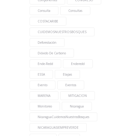
Componentes
CONGRESO
Consulta
Consultas
COSTACARIBE
CUIDEMOSNUESTROSBOSQUES
Deforestación
Dióxido De Carbono
Ende-Redd
Enderedd
ESSA
Etapas
Evento
Eventos
MARENA
MITIGACION
Monitoreo
Nicaragua
NicaraguaCuidemosNuestrosBosques
NICARAGUASIEMPREVERDE