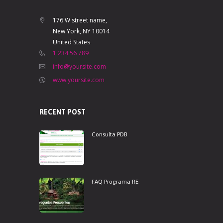
176 W street name,
New York, NY 10014
United States
1 234 56 789
info@yoursite.com
www.yoursite.com
RECENT POST
Consulta PDB
FAQ Programa RE