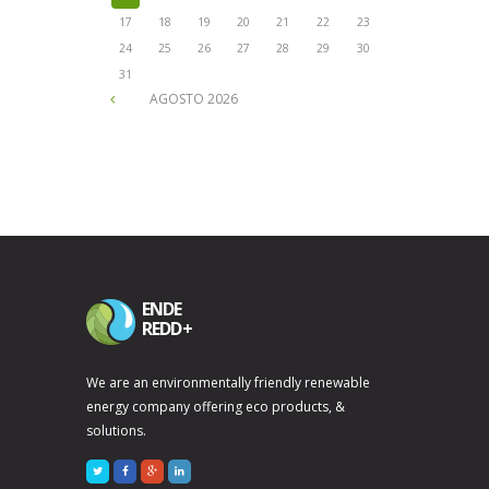
17
18
19
20
21
22
23
24
25
26
27
28
29
30
31
AGOSTO
2026
ENDE
REDD+
We are an environmentally friendly renewable
energy company offering eco products, &
solutions.