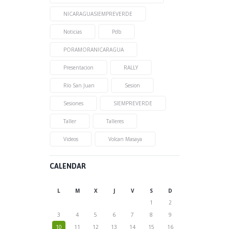
NICARAGUASIEMPREVERDE
Noticias
Pdb
PORAMORANICARAGUA
Presentacion
RALLY
Río San Juan
Sesion
Sesiones
SIEMPREVERDE
Taller
Talleres
Videos
Volcan Masaya
CALENDAR
L
M
X
J
V
S
D
1
2
3
4
5
6
7
8
9
10
11
12
13
14
15
16