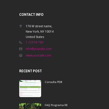
CONTACT INFO
176 W street name,
New York, NY 10014
United States
1 234 56 789
info@yoursite.com
www.yoursite.com
RECENT POST
Consulta PDB
FAQ Programa RE