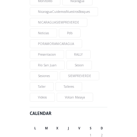
Monitoreo
Nicaragua
NicaraguaCuidemosNuestrosBosques
NICARAGUASIEMPREVERDE
Noticias
Pdb
PORAMORANICARAGUA
Presentacion
RALLY
Río San Juan
Sesion
Sesiones
SIEMPREVERDE
Taller
Talleres
Videos
Volcan Masaya
CALENDAR
L
M
X
J
V
S
D
1
2