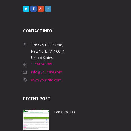
CONTACT INFO
176 W street name,
New York, NY 10014
United States
1 234 56 789
info@yoursite.com
www.yoursite.com
RECENT POST
Consulta PDB