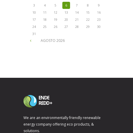
3
4
5
6
7
8
9
10
11
12
13
14
15
16
17
18
19
20
21
22
23
24
25
26
27
28
29
30
31
AGOSTO
2026
ENDE
REDD+
We are an environmentally friendly renewable
energy company offering eco products, &
solutions.