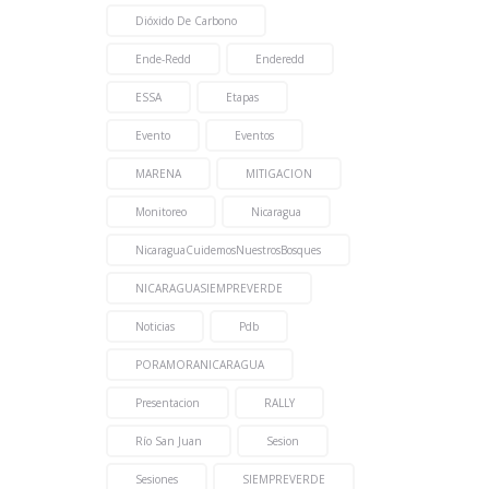
Dióxido De Carbono
Ende-Redd
Enderedd
ESSA
Etapas
Evento
Eventos
MARENA
MITIGACION
Monitoreo
Nicaragua
NicaraguaCuidemosNuestrosBosques
NICARAGUASIEMPREVERDE
Noticias
Pdb
PORAMORANICARAGUA
Presentacion
RALLY
Río San Juan
Sesion
Sesiones
SIEMPREVERDE