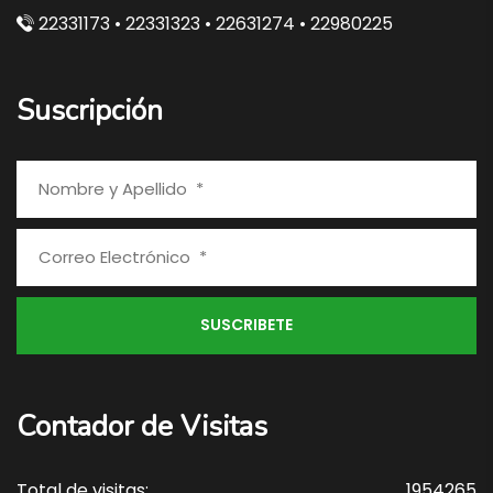
22331173 • 22331323 • 22631274 • 22980225
Suscripción
Contador de Visitas
Total de visitas:
1954265