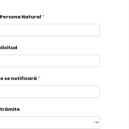
 Persona Natural
*
olicitud
e se notificará
*
 trámite