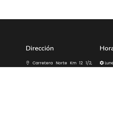
Dirección
Hora
Carretera Norte Km 12 1/2,
Lune
Frente a Corporación Zona
08:0
Franca. Managua-Nicaragua
@ma
2233
• 2298