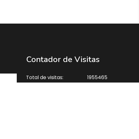
Contador de Visitas
Total de visitas:
1955465
Hoy:
456
Visitantes conectados:
6