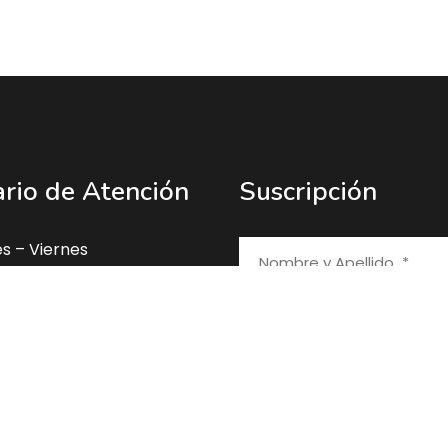
rio de Atención
Suscripción
s – Viernes
0 am a 5:00 pm
rena.gob.ni
1173 • 22331323 • 22631274
0225