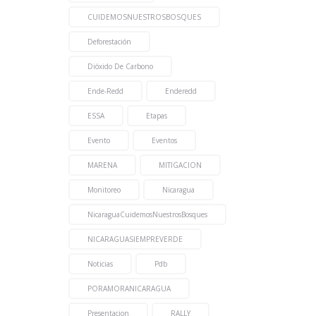
CUIDEMOSNUESTROSBOSQUES
Deforestación
Dióxido De Carbono
Ende-Redd
Enderedd
ESSA
Etapas
Evento
Eventos
MARENA
MITIGACION
Monitoreo
Nicaragua
NicaraguaCuidemosNuestrosBosques
NICARAGUASIEMPREVERDE
Noticias
Pdb
PORAMORANICARAGUA
Presentacion
RALLY