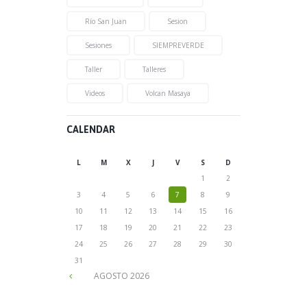
Río San Juan
Sesion
Sesiones
SIEMPREVERDE
Taller
Talleres
Videos
Volcan Masaya
CALENDAR
L
M
X
J
V
S
D
1
2
3
4
5
6
7
8
9
10
11
12
13
14
15
16
17
18
19
20
21
22
23
24
25
26
27
28
29
30
31
AGOSTO
2026