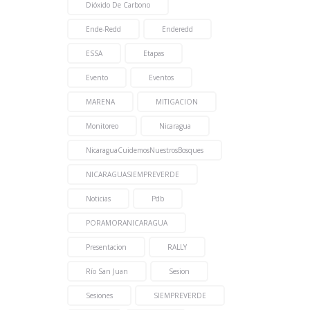
Dióxido De Carbono
Ende-Redd
Enderedd
ESSA
Etapas
Evento
Eventos
MARENA
MITIGACION
Monitoreo
Nicaragua
NicaraguaCuidemosNuestrosBosques
NICARAGUASIEMPREVERDE
Noticias
Pdb
PORAMORANICARAGUA
Presentacion
RALLY
Río San Juan
Sesion
Sesiones
SIEMPREVERDE