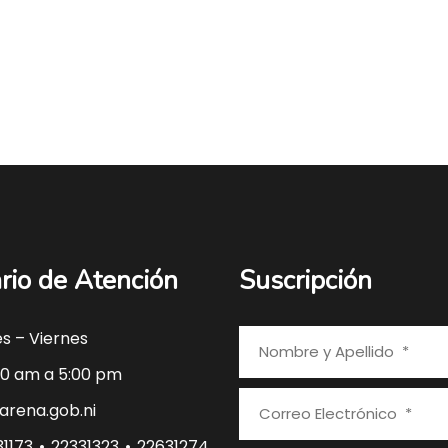
rio de Atención
Suscripción
s – Viernes
0 am a 5:00 pm
rena.gob.ni
1173 • 22331323 • 22631274