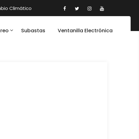
io Climático
oreo
Subastas
Ventanilla Electrónica