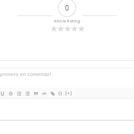
0
Article Rating
{}
[+]