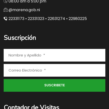
08:00 am a 5:00 pm
@marena.gob.ni
22331173 • 22331323 • 22631274 • 22980225
Suscripción
Contador de Visitas