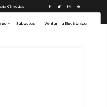
io Climático
oreo
Subastas
Ventanilla Electrónica