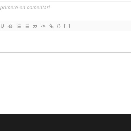
{}
[+]