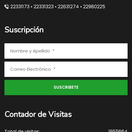
22331173 • 22331323 • 22631274 • 22980225
Suscripción
Contador de Visitas
Total de visitas:
1955664