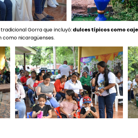
 tradicional Gorra que incluyó:
dulces típicos como caj
can como nicaragüenses.