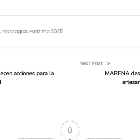
nicaragua
Purisima 2025
,
,
Next Post
cen acciones para la
MARENA desar
í
artesa
0