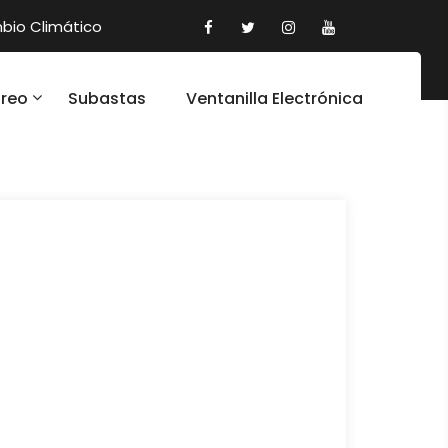
io Climático
oreo
Subastas
Ventanilla Electrónica