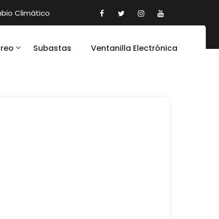
io Climático
oreo
Subastas
Ventanilla Electrónica