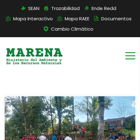
SEAN
Trazabilidad
Ende Redd
Mapa Interactivo
Mapa RAEE
Documentos
Cambio Climático