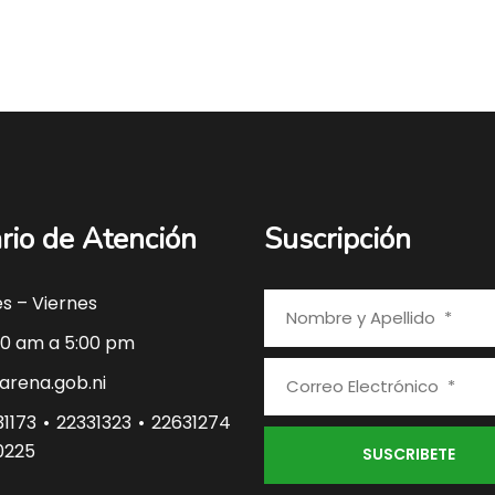
rio de Atención
Suscripción
s – Viernes
0 am a 5:00 pm
rena.gob.ni
1173 • 22331323 • 22631274
0225