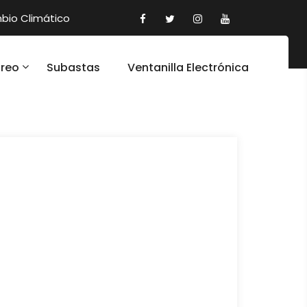
io Climático
oreo
Subastas
Ventanilla Electrónica