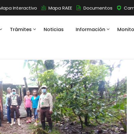
Mapa Interactivo
Mapa RAEE
Documentos
Camb
Trámites
Noticias
Información
Monit