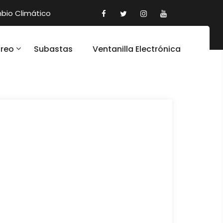
io Climático
oreo
Subastas
Ventanilla Electrónica