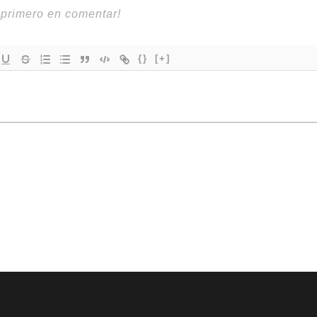
{}
[+]