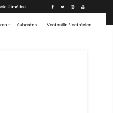
io Climático
oreo
Subastas
Ventanilla Electrónica