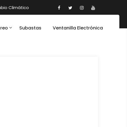
io Climático
oreo
Subastas
Ventanilla Electrónica