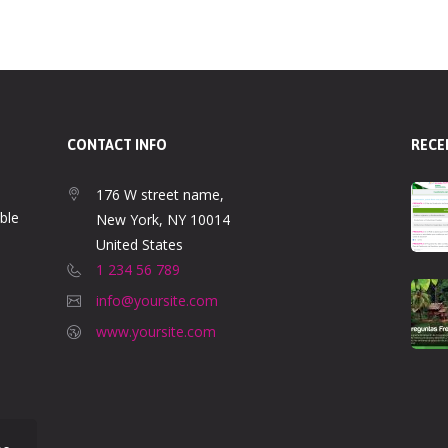
CONTACT INFO
RECE
176 W street name,
ble
New York, NY 10014
United States
1 234 56 789
info@yoursite.com
www.yoursite.com